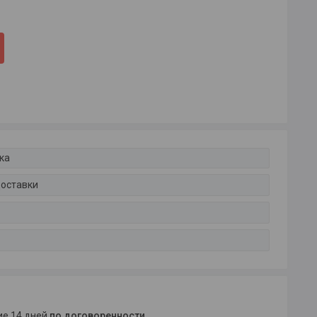
ка
доставки
ние 14 дней
по договоренности