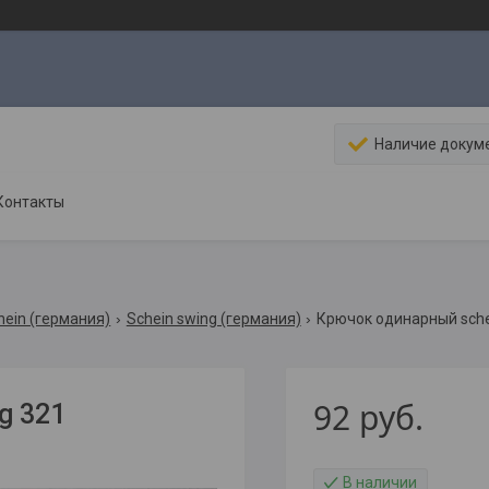
Наличие докум
Контакты
hein (германия)
Schein swing (германия)
Крючок одинарный sche
92
руб.
g 321
В наличии