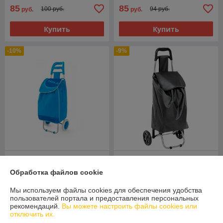
85
85
100 руб.
94 руб.
руб.
руб.
Купить
Купить
-10%
-9%
Сумка-тележка на колесах
Сумка-тележка на колесах
Casa Si Cargo Lars синяя
Casa Si Cargo Amigo серая
Обработка файлов cookie
В наличии
В наличии
Мы используем файлы cookies для обеспечения удобства
85
64
94 руб.
70 руб.
пользователей портала и предоставления персональных
руб.
руб.
рекомендаций.
Вы можете настроить файлы cookies или
отключить их.
Купить
Купить