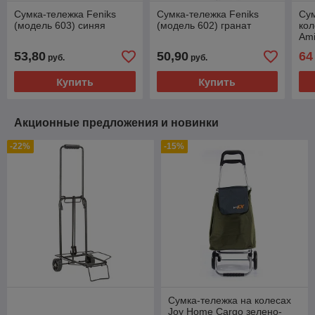
Сумка-тележка Feniks
Сумка-тележка Feniks
Сум
(модель 603) синяя
(модель 602) гранат
кол
Ami
53,80
50,90
64
руб.
руб.
Купить
Купить
Акционные предложения и новинки
-22%
-15%
Сумка-тележка на колесах
Joy Home Сargo зелено-