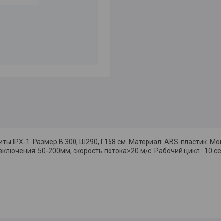
ты IPX-1. Размер В 300, Ш290, Г158 см. Материал: ABS-пластик. М
ключения: 50-200мм, скорость потока>20 м/с. Рабочий цикл : 10 с