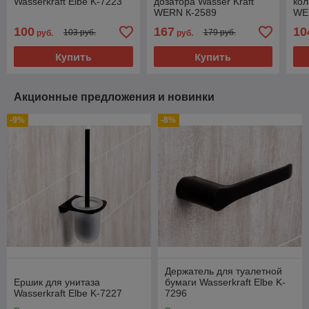
Wasserkraft Elbe K-7223
дозатора Wasser Kraft
кол
WERN К-2589
WE
100
167
10
103 руб.
179 руб.
руб.
руб.
Купить
Купить
Акционные предложения и новинки
-9%
-8%
Держатель для туалетной
Ершик для унитаза
бумаги Wasserkraft Elbe K-
Wasserkraft Elbe K-7227
7296