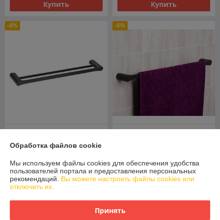
Купить
Купить
-4%
-4%
Держатель для полотенца
Держатель для полотенца
Wasserkraft двойной ELBE
штанга Wasserkraft Elbe K-
Обработка файлов cookie
К-7240
7230
В наличии
В наличии
Мы используем файлы cookies для обеспечения удобства
пользователей портала и предоставления персональных
361
275
377 руб.
287 руб.
рекомендаций.
Вы можете настроить файлы cookies или
руб.
руб.
отключить их.
Купить
Купить
Принять
-4%
-3%